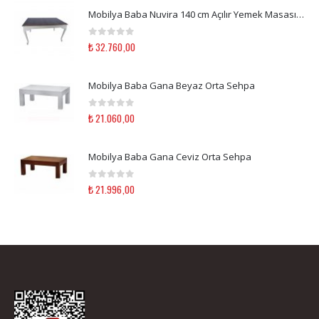
Mobilya Baba Nuvira 140 cm Açılır Yemek Masası Beyaz Eskitme & Ceviz Ahşap Mutfak Masası
0
out of 5
₺
32.760,00
Mobilya Baba Gana Beyaz Orta Sehpa
0
out of 5
₺
21.060,00
Mobilya Baba Gana Ceviz Orta Sehpa
0
out of 5
₺
21.996,00