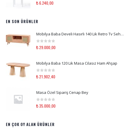
0
out of 5
₺
6.240,00
EN SON ÜRÜNLER
Mobilya Baba Develi Hasırlı 140 Lik Retro Tv Sehpası Beyaz Lake -Erdem özel sipariş
0
out of 5
₺
29.000,00
Mobilya Baba 120 Lik Masa Cilasız Ham Ahşap
0
out of 5
₺
21.902,40
Masa Özel Sipariş Cenap Bey
0
out of 5
₺
35.000,00
EN ÇOK OY ALAN ÜRÜNLER