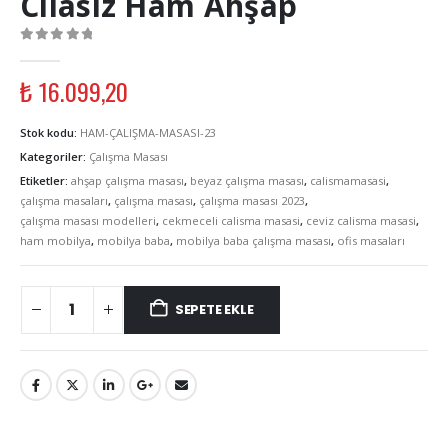
Cilasız Ham Ahşap
0
out of 5
₺
16.099,20
Stok kodu:
HAM-ÇALIŞMA-MASASI-23
Kategoriler:
Çalışma Masası
Etiketler:
ahşap çalışma masası
,
beyaz çalışma masası
,
calismamasasi
,
çalışma masaları
,
çalışma masası
,
çalışma masası 2023
,
çalışma masası modelleri
,
cekmeceli calisma masasi
,
ceviz calisma masasi
,
ham mobilya
,
mobilya baba
,
mobilya baba çalışma masası
,
ofis masaları
SEPETE EKLE