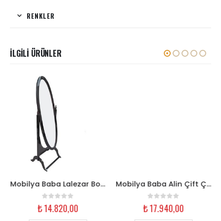
RENKLER
İLGILI ÜRÜNLER
Mobilya Baba Lalezar Boy Aynası | Ahşap Çerçeveli, Siyah Ayaklı Ayna
Mobilya Baba Alin Çift Çekmeceli Dresuar Krem Eskitme Klasik
0
out of 5
0
out of 5
₺
14.820,00
₺
17.940,00