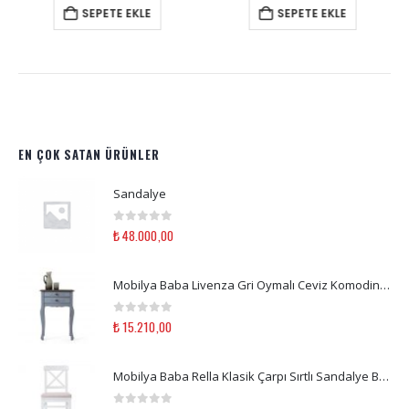
SEPETE EKLE
SEPETE EKLE
EN ÇOK SATAN ÜRÜNLER
Sandalye
0
out of 5
₺
48.000,00
Mobilya Baba Livenza Gri Oymalı Ceviz Komodin Ahşap | Yatak Odası Komodin
0
out of 5
₺
15.210,00
Mobilya Baba Rella Klasik Çarpı Sırtlı Sandalye Beyaz Ahşap