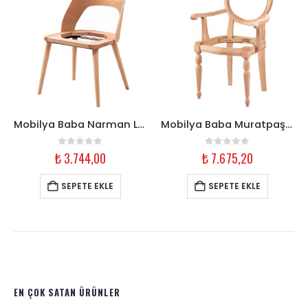
Mobilya Baba Narman Lexa Sandalye Cilasız Ham Ahşap
Mobilya Baba Muratpaşa Kollu Sandalye Cilasız Ham Ahşap
0
out of 5
0
out of 5
₺
3.744,00
₺
7.675,20
SEPETE EKLE
SEPETE EKLE
EN ÇOK SATAN ÜRÜNLER