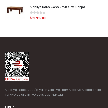
Mobilya Baba Gana Ceviz Orta Sehpa
0
out of 5
₺
21.996,00
Mobilya Baba
, 2000'e yakın Cilalı ve Ham Mobilya Modelleri ile
Türkiye'ye üretim ve satış yapmaktadır.
ADRES: