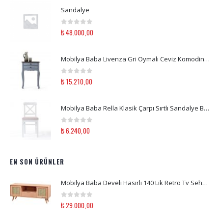
Sandalye
0
out of 5
₺
48.000,00
Mobilya Baba Livenza Gri Oymalı Ceviz Komodin Ahşap | Yatak Odası Komodin
0
out of 5
₺
15.210,00
Mobilya Baba Rella Klasik Çarpı Sırtlı Sandalye Beyaz Ahşap
0
out of 5
₺
6.240,00
EN SON ÜRÜNLER
Mobilya Baba Develi Hasırlı 140 Lik Retro Tv Sehpası Beyaz Lake -Erdem özel sipariş
0
out of 5
₺
29.000,00