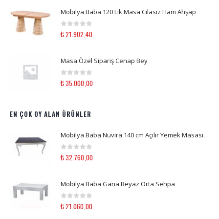
Mobilya Baba 120 Lik Masa Cilasız Ham Ahşap
0
out of 5
₺
21.902,40
Masa Özel Sipariş Cenap Bey
0
out of 5
₺
35.000,00
EN ÇOK OY ALAN ÜRÜNLER
Mobilya Baba Nuvira 140 cm Açılır Yemek Masası Beyaz Eskitme & Ceviz Ahşap Mutfak Masası
0
out of 5
₺
32.760,00
Mobilya Baba Gana Beyaz Orta Sehpa
0
out of 5
₺
21.060,00