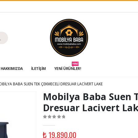
YENİ
HAKKIMIZDA
İLETIŞIM
YENİ ÜRÜNLER!
OBILYA BABA SUEN TEK ÇEKMECELI DRESUAR LACIVERT LAKE
Mobilya Baba Suen 
Dresuar Lacivert La
0
out of 5
₺
19.890,00