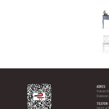
ADRES:
Yukarı 
Dükkan:
TELEFON:
0532 47