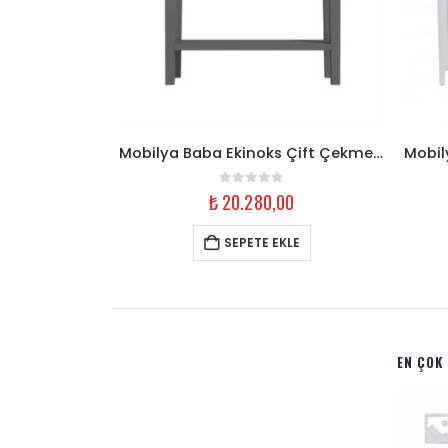
Mobilya Baba Alara Oyma Detaylı Dresuar Krem Eskitme Ahşap
Mobilya Baba Ekinoks Çift Çekmeceli Dresuar Antrasit Lake
5
0
out of 5
0
₺
20.280,00
LE
SEPETE EKLE
EN ÇOK