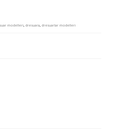
suar modelleri
,
dresuara
,
dresuarlar modelleri