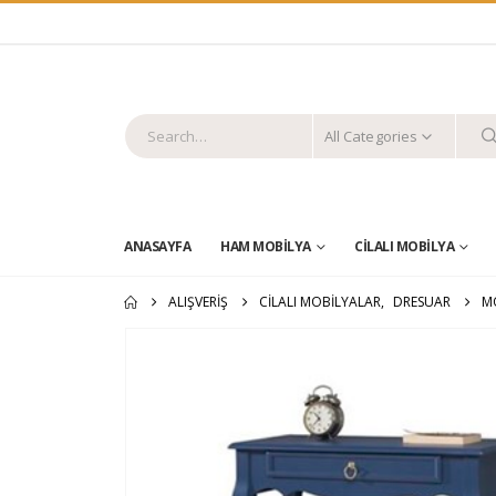
All Categories
ANASAYFA
HAM MOBILYA
CILALI MOBILYA
ALIŞVERIŞ
CİLALI MOBİLYALAR
,
DRESUAR
M