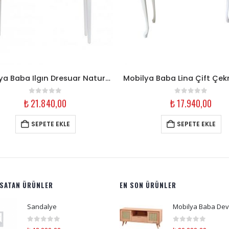
Mobilya Baba Ilgın Dresuar Naturel Masif & Beyaz Ahşap
0
out of 5
0
out of 5
₺
21.840,00
₺
17.940,00
SEPETE EKLE
SEPETE EKLE
 SATAN ÜRÜNLER
EN SON ÜRÜNLER
Sandalye
0
out of 5
0
out of 5