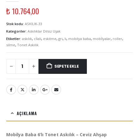
₺
10.764,00
Stok kodu:
ASKILIK-33
Kategoriler:
Askılıklar Dilsiz Uşak
Etiketler:
askılık
,
cİlali
,
eskitme
,
gri
,
lı
,
mobilya baba
,
mobİlyalar
,
roller
,
silme
,
Tonet Askılık
SEPETE EKLE
AÇIKLAMA
Mobilya Baba 6’lı Tonet Askılık – Ceviz Ahşap