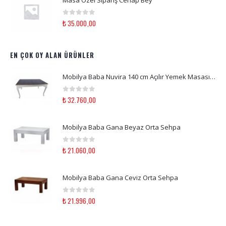
Masa Özel Sipariş Cenap Bey
0
out of 5
₺
35.000,00
EN ÇOK OY ALAN ÜRÜNLER
Mobilya Baba Nuvira 140 cm Açılır Yemek Masası Beyaz Eskitme & Ceviz Ahşap Mutfak Masası
0
out of 5
₺
32.760,00
Mobilya Baba Gana Beyaz Orta Sehpa
0
out of 5
₺
21.060,00
Mobilya Baba Gana Ceviz Orta Sehpa
0
out of 5
₺
21.996,00