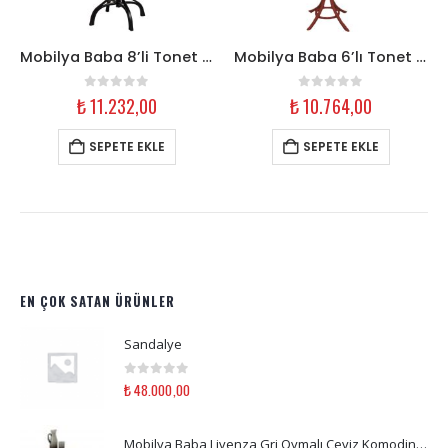
Mobilya Baba 8’li Tonet Askılık – Siyah Ahşap
Mobilya Baba 6’lı Tonet Askılık – Kırmızı Ahşap
0
out of 5
0
out of 5
₺
11.232,00
₺
10.764,00
SEPETE EKLE
SEPETE EKLE
EN ÇOK SATAN ÜRÜNLER
Sandalye
0
out of 5
₺
48.000,00
Mobilya Baba Livenza Gri Oymalı Ceviz Komodin Ahşap | Yatak Odası Komodin