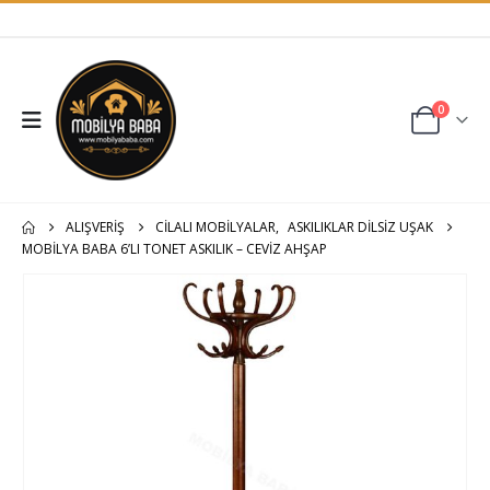
0
ALIŞVERIŞ
CİLALI MOBİLYALAR
,
ASKILIKLAR DILSIZ UŞAK
MOBILYA BABA 6’LI TONET ASKILIK – CEVIZ AHŞAP