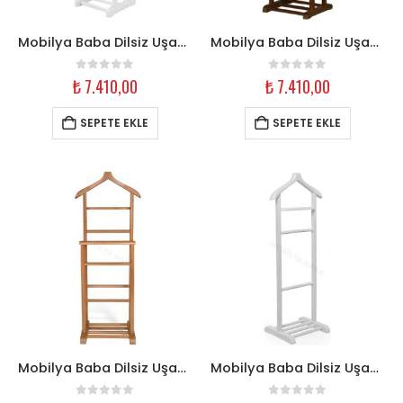
Mobilya Baba Dilsiz Uşak Askılık – Çiftli Beyaz Ahşap
Mobilya Baba Dilsiz Uşak Askılık – Çiftli Ceviz Ahşap
0
out of 5
0
out of 5
₺
7.410,00
₺
7.410,00
SEPETE EKLE
SEPETE EKLE
Mobilya Baba Dilsiz Uşak Askılık – Çiftli Naturel Ahşap
Mobilya Baba Dilsiz Uşak Askılık – Tekli Beyaz Ahşap