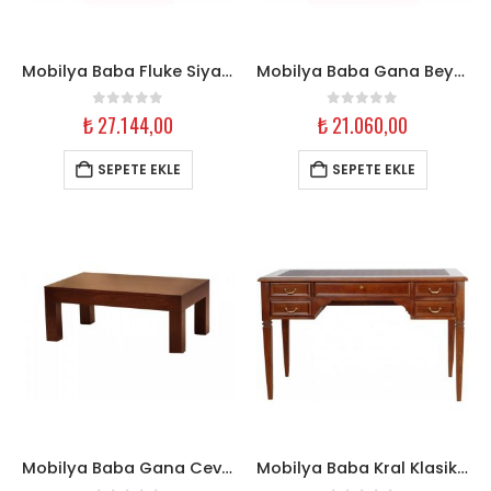
Mobilya Baba Fluke Siyah Açılır Tavla Orta Sehpa
Mobilya Baba Gana Beyaz Orta Sehpa
0
out of 5
0
out of 5
₺
27.144,00
₺
21.060,00
SEPETE EKLE
SEPETE EKLE
Mobilya Baba Gana Ceviz Orta Sehpa
Mobilya Baba Kral Klasik Ahşap Çalışma Masası – 130 cm Ceviz