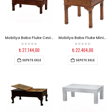
Mobilya Baba Fluke Ceviz Açılır Tavla Orta Sehpa
Mobilya Baba Fluke Mini Ceviz Açılır Tavla Orta Sehpa
0
out of 5
0
out of 5
₺
27.144,00
₺
22.464,00
SEPETE EKLE
SEPETE EKLE