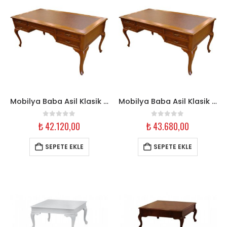
Mobilya Baba Asil Klasik Ahşap Çalışma Masası – 140 cm Ceviz
Mobilya Baba Asil Klasik Ahşap Çalışma Masası – 160 cm Ceviz
0
out of 5
0
out of 5
₺
42.120,00
₺
43.680,00
SEPETE EKLE
SEPETE EKLE