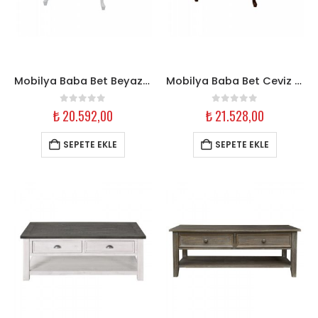
Mobilya Baba Bet Beyaz Orta Sehpa
Mobilya Baba Bet Ceviz Şerit Orta Sehpa
0
out of 5
0
out of 5
₺
20.592,00
₺
21.528,00
SEPETE EKLE
SEPETE EKLE