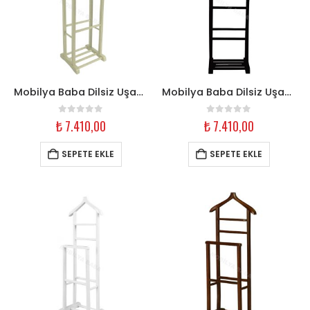
Mobilya Baba Dilsiz Uşak Askılık – Çift Tepe Krem Ahşap
Mobilya Baba Dilsiz Uşak Askılık – Çift Tepe Siyah Ahşap
0
out of 5
0
out of 5
₺
7.410,00
₺
7.410,00
SEPETE EKLE
SEPETE EKLE