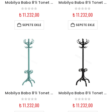
Mobilya Baba 8’li Tonet Askılık – Hardal Ahşap
Mobilya Baba 8’li Tonet Askılık – Kiremit Ahşap
0
out of 5
0
out of 5
₺
11.232,00
₺
11.232,00
SEPETE EKLE
SEPETE EKLE
Mobilya Baba 8’li Tonet Askılık – Mint Yeşili Ahşap
Mobilya Baba 8’li Tonet Askılık – Siyah Ahşap
0
out of 5
0
out of 5
₺
11.232,00
₺
11.232,00