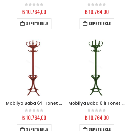
0
out of 5
0
out of 5
₺
10.764,00
₺
10.764,00
SEPETE EKLE
SEPETE EKLE
Mobilya Baba 6’lı Tonet Askılık – Kırmızı Ahşap
Mobilya Baba 6’lı Tonet Askılık – Koyu Yeşil Ahşap
0
out of 5
0
out of 5
₺
10.764,00
₺
10.764,00
SEPETE EKLE
SEPETE EKLE