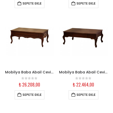
SEPETE EKLE
SEPETE EKLE
Mobilya Baba Abail Ceviz Oymalı Orta Sehpa
Mobilya Baba Abail Ceviz Şerit Orta Sehpa
0
out of 5
0
out of 5
₺
26.208,00
₺
22.464,00
SEPETE EKLE
SEPETE EKLE