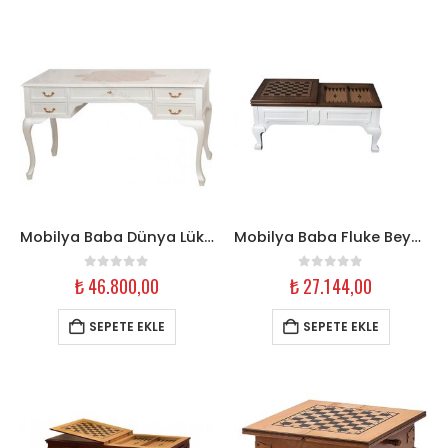
Mobilya Baba Dünya Lüks Sedef Lake Çalışma Masası – 145 cm Beyaz
Mobilya Baba Fluke Beyaz Açılır Tavla Orta Sehpa
0
out of 5
0
out of 5
₺
46.800,00
₺
27.144,00
SEPETE EKLE
SEPETE EKLE