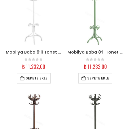
Mobilya Baba 8’li Tonet Askılık – Beyaz Ahşap
Mobilya Baba 8’li Tonet Askılık – Çağla Yeşili Ahşap
0
out of 5
0
out of 5
₺
11.232,00
₺
11.232,00
SEPETE EKLE
SEPETE EKLE