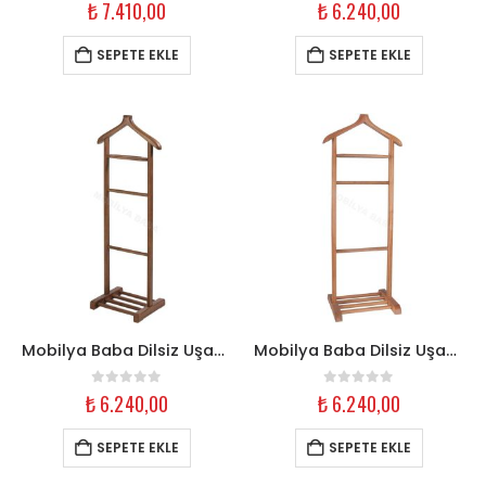
0
out of 5
0
out of 5
₺
7.410,00
₺
6.240,00
SEPETE EKLE
SEPETE EKLE
Mobilya Baba Dilsiz Uşak Askılık – Tekli Ceviz Ahşap
Mobilya Baba Dilsiz Uşak Askılık – Tekli Naturel Ahşap
0
out of 5
0
out of 5
₺
6.240,00
₺
6.240,00
SEPETE EKLE
SEPETE EKLE