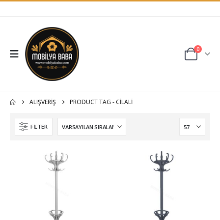
0
ALIŞVERIŞ
PRODUCT TAG -
CİLALI
FILTER