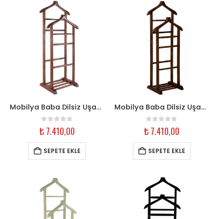
Mobilya Baba Dilsiz Uşak Askılık – Çift Tepe Fındık Ceviz Ahşap
Mobilya Baba Dilsiz Uşak Askılık – Çift Tepe Koyu Ceviz Ahşap
0
out of 5
0
out of 5
₺
7.410,00
₺
7.410,00
SEPETE EKLE
SEPETE EKLE