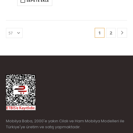
SEPETE EKLE
1
2
Mobilya Baba
, 2000'e yakın Cilalı ve Ham Mobilya Modelleri ile
Türkiye'ye üretim ve satış yapmaktadır.