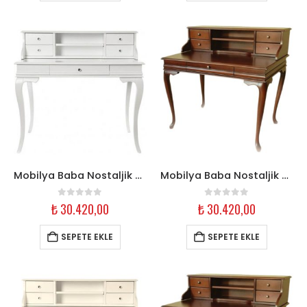
Mobilya Baba Nostaljik Ahşap Çalışma Masası – 110 cm Beyaz
Mobilya Baba Nostaljik Ahşap Çalışma Masası – 110 cm Ceviz
0
out of 5
0
out of 5
₺
30.420,00
₺
30.420,00
SEPETE EKLE
SEPETE EKLE