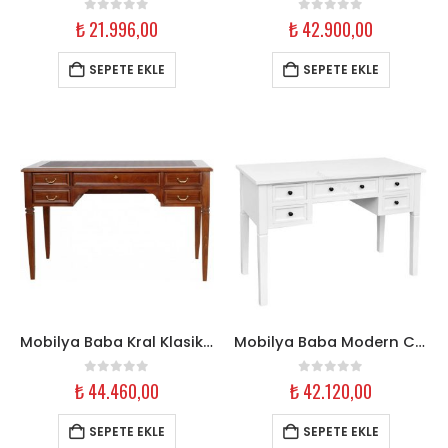
0
out of 5
0
out of 5
₺
21.996,00
₺
42.900,00
SEPETE EKLE
SEPETE EKLE
Mobilya Baba Kral Klasik Ahşap Çalışma Masası – 140 cm Ceviz
Mobilya Baba Modern Country Beyaz Çalışma Masası – 145 cm
0
out of 5
0
out of 5
₺
44.460,00
₺
42.120,00
SEPETE EKLE
SEPETE EKLE