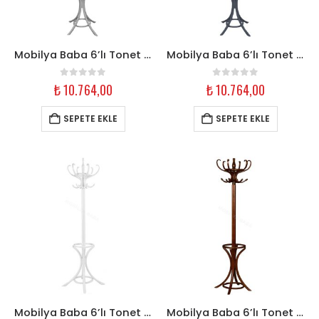
Mobilya Baba 6’lı Tonet Askılık – Açık Gri Ahşap
Mobilya Baba 6’lı Tonet Askılık – Antrasit Ahşap
0
out of 5
0
out of 5
₺
10.764,00
₺
10.764,00
SEPETE EKLE
SEPETE EKLE
Mobilya Baba 6’lı Tonet Askılık – Beyaz Ahşap
Mobilya Baba 6’lı Tonet Askılık – Ceviz Ahşap