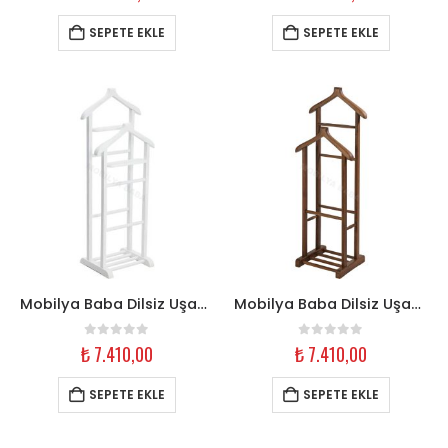
SEPETE EKLE
SEPETE EKLE
Mobilya Baba Dilsiz Uşak Askılık – Çift Tepe Beyaz Ahşap
Mobilya Baba Dilsiz Uşak Askılık – Çift Tepe Ceviz Ahşap
0
out of 5
0
out of 5
₺
7.410,00
₺
7.410,00
SEPETE EKLE
SEPETE EKLE