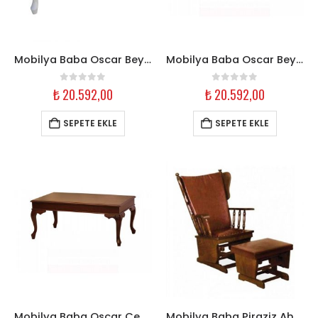
Mobilya Baba Oscar Beyaz Orta Sehpa
Mobilya Baba Oscar Beyaz Oymalı Orta Sehpa
0
out of 5
0
out of 5
₺
20.592,00
₺
20.592,00
SEPETE EKLE
SEPETE EKLE
Mobilya Baba Oscar Ceviz Orta Sehpa
Mobilya Baba Piraziz Ahşap Ayaklı Sallanır Koltuk Ceviz