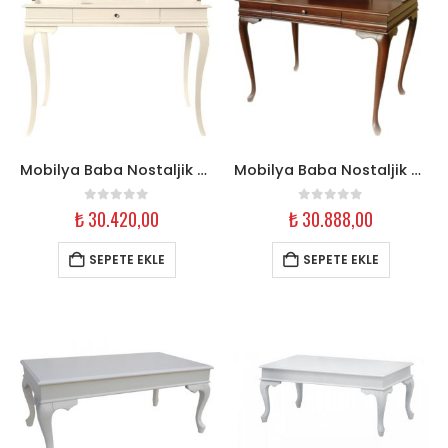
Mobilya Baba Nostaljik Ahşap Çalışma Masası – 110 cm Krem
Mobilya Baba Nostaljik Ahşap Çalışma Masası – 125 cm Ceviz
0
out of 5
0
out of 5
₺
30.420,00
₺
30.888,00
SEPETE EKLE
SEPETE EKLE