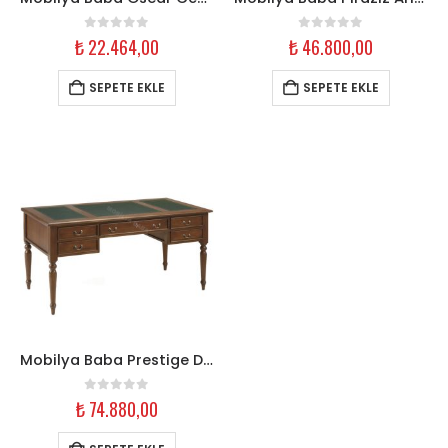
0
out of 5
0
out of 5
₺
22.464,00
₺
46.800,00
SEPETE EKLE
SEPETE EKLE
Mobilya Baba Prestige Deri Detaylı Çalışma Masası – 160 cm Ceviz
0
out of 5
₺
74.880,00