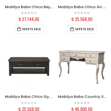
Mobilya Baba Chico Beyaz Eskitme Orta Sehpa
Mobilya Baba Chico Gri Eskitme Orta Sehpa
0
out of 5
0
out of 5
₺
27.144,00
₺
35.568,00
SEPETE EKLE
SEPETE EKLE
Mobilya Baba Chico Siyah Eskitme Orta Sehpa
Mobilya Baba Country Sedef Lake Çalışma Masası – 145 cm
0
out of 5
0
out of 5
₺
35.568,00
₺
46.800,00