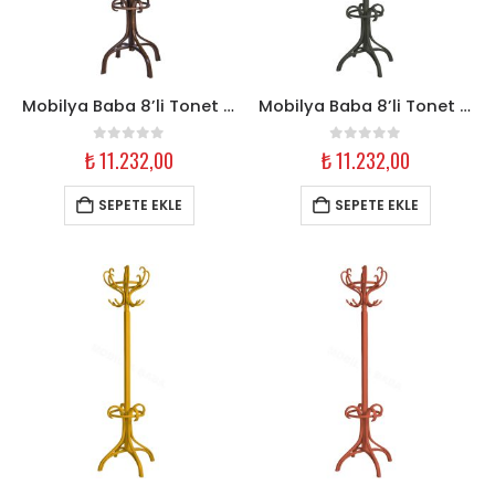
Mobilya Baba 8’li Tonet Askılık – Ceviz Ahşap
Mobilya Baba 8’li Tonet Askılık – Füme Ahşap
0
out of 5
0
out of 5
₺
11.232,00
₺
11.232,00
SEPETE EKLE
SEPETE EKLE