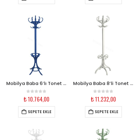
Mobilya Baba 6’lı Tonet Askılık – Parlament Mavisi Ahşap
Mobilya Baba 8’li Tonet Askılık – Açık Gri Ahşap
0
out of 5
0
out of 5
₺
10.764,00
₺
11.232,00
SEPETE EKLE
SEPETE EKLE